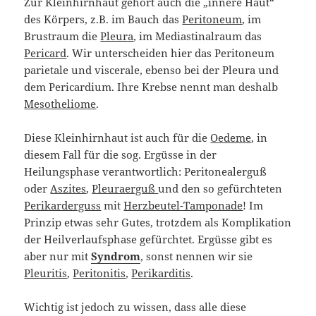
Zur Kleinhirnhaut gehört auch die „innere Haut“
des Körpers, z.B. im Bauch das
Peritoneum
, im
Brustraum die
Pleura
, im Mediastinalraum das
Pericard
. Wir unterscheiden hier das Peritoneum
parietale und viscerale, ebenso bei der Pleura und
dem Pericardium. Ihre Krebse nennt man deshalb
Mesotheliome
.
Diese Kleinhirnhaut ist auch für die
Oedeme
, in
diesem Fall für die sog. Ergüsse in der
Heilungsphase verantwortlich: Peritonealerguß
oder
Aszites
,
Pleuraerguß
und den so gefürchteten
Perikarderguss
mit
Herzbeutel-Tamponade
! Im
Prinzip etwas sehr Gutes, trotzdem als Komplikation
der Heilverlaufsphase gefürchtet. Ergüsse gibt es
aber nur mit
Syndrom
, sonst nennen wir sie
Pleuritis
,
Peritonitis
,
Perikarditis
.
Wichtig ist jedoch zu wissen, dass alle diese