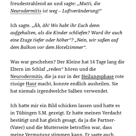
freudestrahlend an und sagte:
„Mutti, die
Neurodermitis
ist weg – Luftveränderung!“
Ich sagte.
„Äh, äh! Wo habt ihr Euch denn
aufgehalten, als die Kinder schliefen? Ward ihr auch
eine Etage tiefer oder höher“? „
Nein, wir saßen auf
dem Balkon vor dem Hotelzimmer“.
Was war geschehen? Der Kleine hat 14 Tage lang die
Eltern im Schlaf „reden“ hören und die
Neurodermitis
, die ja nur in der
Heilungsphase
rote
rissige
Haut
macht, konnte endlich ausheilen. Sie
hat niemals irgendwelche Salben verwendet.
Ich hatte mir ein Bild schicken lassen und hatte es
in Tübingen S.M. gezeigt. Er hatte meinen Verdacht
bestätigt und hat gleich gesagt, da ja die Partner-
(Vater) und die Mutterseite betroffen war, dass
meine Vermutung stimmen kann. Er sagte auch,