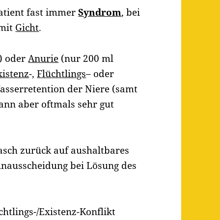
atient fast immer
Syndrom
, bei
 mit
Gicht
.
) oder
Anurie
(nur 200 ml
xistenz
-,
Flüchtlings
– oder
asserretention der Niere (samt
kann aber oftmals sehr gut
sch zurück auf aushaltbares
inausscheidung bei Lösung des
chtlings-/Existenz-Konflikt