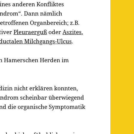
nes anderen Konfliktes
yndrom“. Dann nämlich
etroffenen Organbereich; z.B.
tiver
Pleuraerguß
oder
Aszites
,
ductalen Milchgangs-Ulcus
.
den Hamerschen Herden im
edizin nicht erklären konnten,
Syndrom scheinbar überwiegend
und die organische Symptomatik