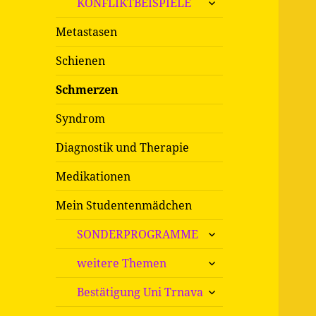
KONFLIKTBEISPIELE
öffnen
Metastasen
Schienen
Schmerzen
Syndrom
Diagnostik und Therapie
Medikationen
Mein Studentenmädchen
untermenü
SONDERPROGRAMME
öffnen
untermenü
weitere Themen
öffnen
untermenü
Bestätigung Uni Trnava
öffnen