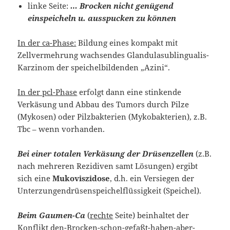
linke Seite:
… Brocken nicht genügend
einspeicheln u. ausspucken zu können
In der ca-Phase:
Bildung eines kompakt mit
Zellvermehrung wachsendes Glandulasublingualis-
Karzinom der speichelbildenden „Azini“.
In der pcl-Phase
erfolgt dann eine stinkende
Verkäsung und Abbau des Tumors durch Pilze
(Mykosen) oder Pilzbakterien (Mykobakterien), z.B.
Tbc – wenn vorhanden.
Bei einer totalen Verkäsung der Drüsenzellen
(z.B.
nach mehreren Rezidiven samt Lösungen) ergibt
sich eine
Mukoviszidose
, d.h. ein Versiegen der
Unterzungendrüsenspeichelflüssigkeit (Speichel).
Beim Gaumen-Ca
(
rechte
Seite) beinhaltet der
Konflikt den-Brocken-schon-gefaßt-haben-aber-