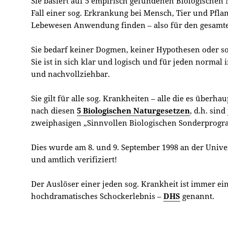
Sie basiert auf 5 empirisch gefundenen Biologischen 
Fall einer sog. Erkrankung bei Mensch, Tier und Pflanz
Lebewesen Anwendung finden – also für den gesamt
Sie bedarf keiner Dogmen, keiner Hypothesen oder sog
Sie ist in sich klar und logisch und für jeden normal
und nachvollziehbar.
Sie gilt für alle sog. Krankheiten – alle die es überhau
nach diesen
5 Biologischen Naturgesetzen
, d.h. sin
zweiphasigen „Sinnvollen Biologischen Sonderprog
Dies wurde am 8. und 9. September 1998 an der Unive
und amtlich verifiziert!
Der Auslöser einer jeden sog. Krankheit ist immer ein
hochdramatisches Schockerlebnis –
DHS
genannt.