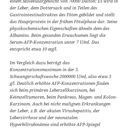
einem Molekulargewicht von 70000 Dalton: Es wird in
der Leber, dem Dottersack und in Teilen des
Gastrointestinaltraktes des Föten gebildet und stellt
das Hauptprotein in der frühen Fötalphase dar. Seine
physikochemischen Eigenschaften ähneln dem des
Albumins. Beim gesunden Erwachsenen liegt die
Serum-AFP-Konzentration unter 7 U/ml. Das
entspricht etwa 10 æg/l.
Im Vergleich dazu beträgt das
Konzentrationsmaximum in der 5.
Schwangerschaftswoche 2000000 U/ml, also etwa 3
g/l. Deutlich erhöhte AFP-Konzentrationen finden
sich beim primären Leberzellkarzinom, bei
Keimzelltumoren, beim Pankreas, Magen- und Kolon-
Karzinom. Auch bei nicht malignen Erkrankungen
der Leber, z.B. der akuten Virushepatitis, der
Leberzirrhose und der neonatalen
Hyperbilirubinämie sind erhöhte AFP-Spiegel