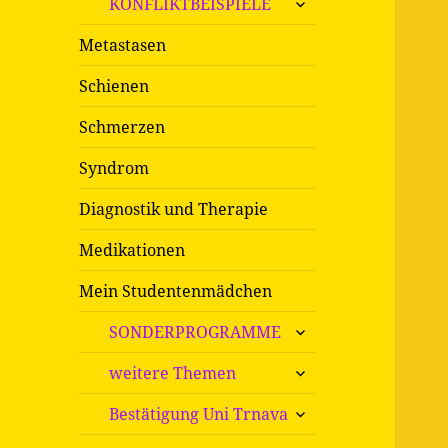
KONFLIKTBEISPIELE
öffnen
Metastasen
Schienen
Schmerzen
Syndrom
Diagnostik und Therapie
Medikationen
Mein Studentenmädchen
untermenü
SONDERPROGRAMME
öffnen
untermenü
weitere Themen
öffnen
untermenü
Bestätigung Uni Trnava
öffnen